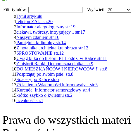
Filtr tytułów
Wyświetl:
#
Tytuł artykułu
1
felieton ZAJa str.20
2
Informator alergologiczny str.19
3
ciekawi, twórczy, intrygujący... str.17
4
Naszym zdaniem str.16
5
Pamiętnik kulturalny str.14
6
Z notatnika architekta krajobrazu str.12
7
SPROSTOWANIE str.12
8
Uwag kilka do historii PTT oddz. w Rabce str.11
9
Z historii Rabki. Demoniczna ciotka. str.9
10
DO MIESZKAŃCÓW I KIEROWCÓW!!! str.8
11
Posprzątaj po swoim psie! str.8
12
Spacery po Rabce str.6
13
75 lat temu Wiadomości informowały... str.5
14
Kurenda. Informator samorządowy str.4
15
krótko-szybko o kwietniu str.2
16
licealność str.1
Prawa do wszystkich materi