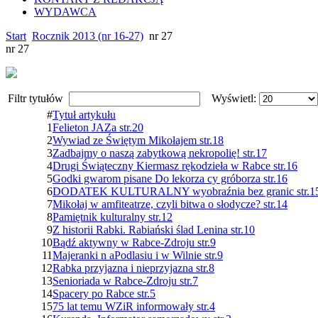
WYDAWCA
Start
Rocznik 2013 (nr 16-27)
nr 27
nr 27
Filtr tytułów
Wyświetl:
#
Tytuł artykułu
1
Felieton JAZa str.20
2
Wywiad ze Świętym Mikołajem str.18
3
Zadbajmy o naszą zabytkową nekropolię! str.17
4
Drugi Świąteczny Kiermasz rękodzieła w Rabce str.16
5
Godki gwarom pisane Do lekorza cy gróborza str.16
6
DODATEK KULTURALNY wyobraźnia bez granic str.1
7
Mikołaj w amfiteatrze, czyli bitwa o słodycze? str.14
8
Pamiętnik kulturalny str.12
9
Z historii Rabki. Rabiański ślad Lenina str.10
10
Bądź aktywny w Rabce-Zdroju str.9
11
Majeranki n aPodlasiu i w Wilnie str.9
12
Rabka przyjazna i nieprzyjazna str.8
13
Senioriada w Rabce-Zdroju str.7
14
Spacery po Rabce str.5
15
75 lat temu WZiR informowały str.4