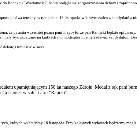
że do Redakcji "Wiadomości", która podjęła się zorganizowania debaty i
zapropono
ponując dwa terminy, w tym jeden, 13 listopada, w którym żaden z kandydatów ni
wiona, że pytania wcześniej pozna pani Przybyło, że pan Karnicki będzie opluwany
miały być zadawane na kartkach i to moderator miał je zadawać kandydatom. Bez
ć debatę i umieścić w sieci.
alem upamiętniającym 150 lat naszego Zdroju. Medal z rąk pani burm
 Gościniec w sali Teatru "Rabcio".
 tych, których wybraliśmy 16 listopada. Przy kolejnych wyborach będziemy mogli