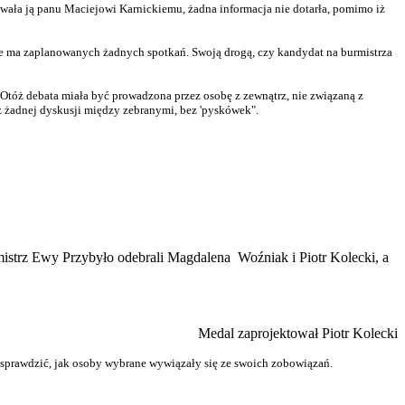
wała ją
panu Maciejowi Karnickiemu, żadna informacja nie dotarła, pomimo iż
e ma zaplanowanych żadnych spotkań. Swoją drogą, czy kandydat na burmistrza
. Otóż debata miała być prowadzona przez osobę z zewnątrz, nie związaną z
 żadnej dyskusji między zebranymi, bez 'pyskówek".
istrz Ewy Przybyło odebrali Magdalena Woźniak i Piotr Kolecki, a
Medal zaprojektował Piotr Kolecki
 sprawdzić, jak osoby wybrane wywiązały się ze swoich zobowiązań.