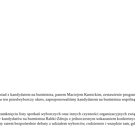
ad z kandydatem na burmistrza, panem Maciejem Karnickim, zestawienie progra
 ten przedwyborczy okres, zaproponowaliśmy kandydatom na burmistrza wspólną 
knięciu listy spotkań wyborczych oraz innych czynności organizacyjnych związ
y kandydatów na burmistrza Rabki-Zdroju z jednoczesnym wskazaniem konkretnyc
my zatem bezpośrednie debaty z udziałem wyborców, codziennie i wszędzie tam, 