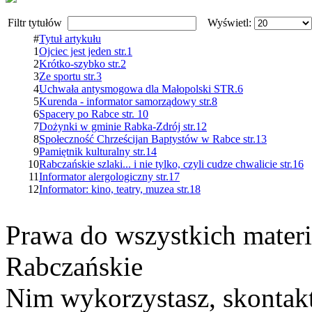
Filtr tytułów
Wyświetl:
#
Tytuł artykułu
1
Ojciec jest jeden str.1
2
Krótko-szybko str.2
3
Ze sportu str.3
4
Uchwała antysmogowa dla Małopolski STR.6
5
Kurenda - informator samorządowy str.8
6
Spacery po Rabce str. 10
7
Dożynki w gminie Rabka-Zdrój str.12
8
Społeczność Chrześcijan Baptystów w Rabce str.13
9
Pamiętnik kulturalny str.14
10
Rabczańskie szlaki... i nie tylko, czyli cudze chwalicie str.16
11
Informator alergologiczny str.17
12
Informator: kino, teatry, muzea str.18
Prawa do wszystkich materi
Rabczańskie
Nim wykorzystasz, skontakt