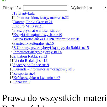
Filtr tytułów
Wyświetl:
#
Tytuł artykułu
1
Informator: kino, teatry, muzea str.22
2
Dawnej Rabki Czar str.21
3
Enduro MTB str.21
4
Przez pryzmat wartości. str. 20
5
Książki dla najmłodszych. str.19
6
Grupa Podhalańska GOPR informuje str.18
7
Pamiętnik kulturalny str.16
8
Z Ukrainy, przez syberyjską tajgę, do Rabki str.15
9
Informator alergologiczny str.14
10
Z historii Rabki. str.13
11
List do Redakcji str.12
12
Spacery po Rabce str. 9
13
Kurenda - informator samorządowy str.5
14
Ze sportu str.4
15
Krótko-szybko o kwietniu str.2
16
Pożar str. 1
Prawa do wszystkich materi